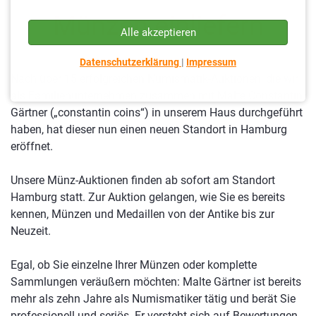
Münzen einliefern
Alle akzeptieren
Datenschutzerklärung
|
Impressum
Nach über 15 erfolgreichen Numismatik-Auktionen, die wir
als Familienunternehmen zusammen mit Malte Constantin
Gärtner („constantin coins“) in unserem Haus durchgeführt
haben, hat dieser nun einen neuen Standort in Hamburg
eröffnet.
Unsere Münz-Auktionen finden ab sofort am Standort
Hamburg statt. Zur Auktion gelangen, wie Sie es bereits
kennen, Münzen und Medaillen von der Antike bis zur
Neuzeit.
Egal, ob Sie einzelne Ihrer Münzen oder komplette
Sammlungen veräußern möchten: Malte Gärtner ist bereits
mehr als zehn Jahre als Numismatiker tätig und berät Sie
professionell und seriös. Er versteht sich auf Bewertungen